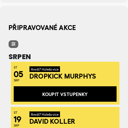
PŘIPRAVOVANÉ AKCE
SRPEN
ST
Areál7 Holešovice
05
DROPKICK MURPHYS
SRP
KOUPIT VSTUPENKY
ST
Areál7 Holešovice
19
DAVID KOLLER
SRP