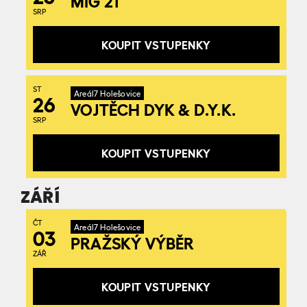
MIG 21
SRP
KOUPIT VSTUPENKY
ST
Areál7 Holešovice
26
VOJTĚCH DYK & D.Y.K.
SRP
KOUPIT VSTUPENKY
ZÁŘÍ
ČT
Areál7 Holešovice
03
PRAŽSKÝ VÝBĚR
ZÁŘ
KOUPIT VSTUPENKY