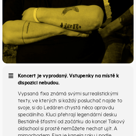
Koncert je vyprodaný. Vstupenky na místě k
dispozici nebudou.
Vypsaná fixa známá svými surrealistickými
texty, ve kterých si každý posluchač najde to
svoje, si do Ledáren chystá něco opravdu
speciálního. Kluci přehrají legendární desku
Bestiálně šťastní od začátku do konce! Takový
oldschool si prostě nemůžete nechat ujít. A
mimochodem, Fixa je kapela roku i podle