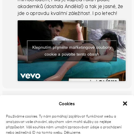
akademiků (dostala Anděla!) a tak je jasné, že
jde o opravdu kvalitní záležitost. I po letech!
Klepnutím přijměte marketingové soubory
cookie a povolte tento obsah
FB UDÁLOST
Cookies
Používáme cookies. Ty nám pomáhají zajišťovat funkčnost webu a
analyzovat vaše chování, abychom vám mohli služby co nejlépe
PŘIDAT DO KALENDÁŘE
přizpůsobit. Váš souhlas nám umožní zpracovávat údaje o procházení
nebo jedinečná ID na tomto webu. Děkujeme.