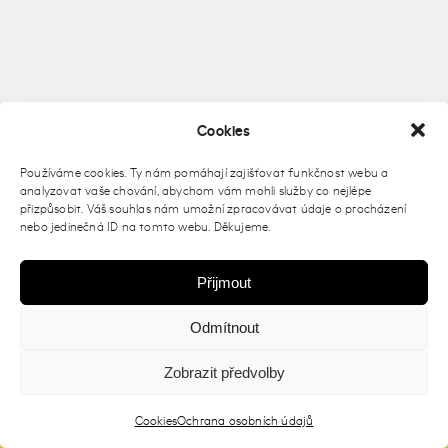
Cookies
Používáme cookies. Ty nám pomáhají zajišťovat funkčnost webu a
analyzovat vaše chování, abychom vám mohli služby co nejlépe
přizpůsobit. Váš souhlas nám umožní zpracovávat údaje o procházení
nebo jedinečná ID na tomto webu. Děkujeme.
Přijmout
Odmítnout
Zobrazit předvolby
2026 © Prague Open Air |
Zásady ochrany osobních údajů
| Dev
Cookies
Ochrana osobních údajů