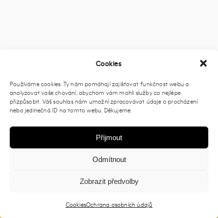
Cookies
Používáme cookies. Ty nám pomáhají zajišťovat funkčnost webu a
analyzovat vaše chování, abychom vám mohli služby co nejlépe
přizpůsobit. Váš souhlas nám umožní zpracovávat údaje o procházení
nebo jedinečná ID na tomto webu. Děkujeme.
Přijmout
Odmítnout
Zobrazit předvolby
2026 © Prague Open Air |
Zásady ochrany osobních údajů
| Dev
Cookies
Ochrana osobních údajů