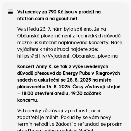
Vstupenky za 790 Kč jsou v prodeji na
nfctron.com a na goout.net.
Ve středu 23. 7. nám bylo sděleno, že na
Občanské plovárně není z technických důvodů
možné uskutečnit naplánované koncerty. Naše
vyjádření k této situaci najdete zde:
https://bit.ly/Vyjadreni_Obcanska_plovarna
Koncert Anny K. se tak z výše uvedených
důvodů přesouvá do Energy Pubu v Riegrových
sadech a uskuteční se 28. 8. 2025 na místo
plánovaného 14. 8. 2025. Časy zůstávají stejné
– 18:00 otevření areálu, 19:30 začátek
koncertu.
Vstupenky zůstávají v platnosti, není
zapotřebí je měnit. Pokud by se vám nový
termín nehodil, s žádostí o refundaci se prosím
obraťte na svého prodejce: GoOut