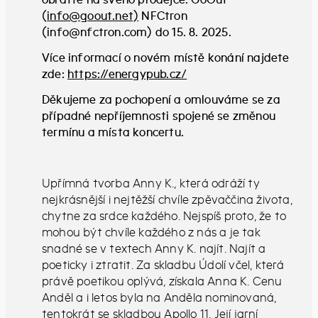
(
info@goout.net)
NFCtron
(info@nfctron.com) do 15. 8. 2025.
Více informací o novém místě konání najdete
zde:
https://energypub.cz/
Děkujeme za pochopení a omlouváme se za
případné nepříjemnosti spojené se změnou
termínu a místa koncertu.
Upřímná tvorba Anny K., která odráží ty
nejkrásnější i nejtěžší chvíle zpěvaččina života,
chytne za srdce každého. Nejspíš proto, že to
mohou být chvíle každého z nás a je tak
snadné se v textech Anny K. najít. Najít a
poeticky i ztratit. Za skladbu Údolí včel, která
právě poetikou oplývá, získala Anna K. Cenu
Anděl a i letos byla na Anděla nominovaná,
tentokrát se skladbou Apollo 11. Její jarní