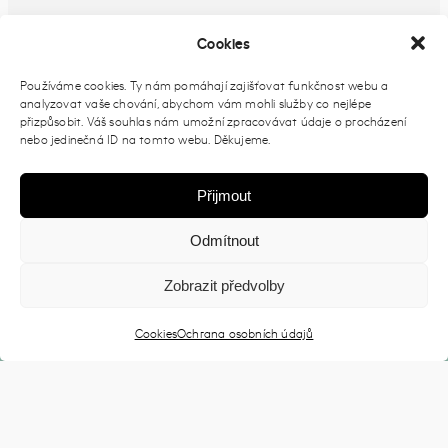
Cookies
Používáme cookies. Ty nám pomáhají zajišťovat funkčnost webu a
analyzovat vaše chování, abychom vám mohli služby co nejlépe
přizpůsobit. Váš souhlas nám umožní zpracovávat údaje o procházení
nebo jedinečná ID na tomto webu. Děkujeme.
Přijmout
Odmítnout
Zobrazit předvolby
Cookies
Ochrana osobních údajů
2026 © Prague Open Air |
Zásady ochrany osobních údajů
| Dev