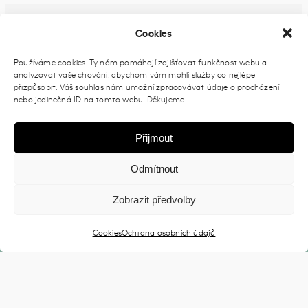
FB UDÁLOST
Cookies
Používáme cookies. Ty nám pomáhají zajišťovat funkčnost webu a
analyzovat vaše chování, abychom vám mohli služby co nejlépe
PŘIDAT DO KALENDÁŘE
přizpůsobit. Váš souhlas nám umožní zpracovávat údaje o procházení
nebo jedinečná ID na tomto webu. Děkujeme.
Přijmout
Odmítnout
Zobrazit předvolby
Cookies
Ochrana osobních údajů
2026 © Prague Open Air |
Zásady ochrany osobních údajů
| Dev