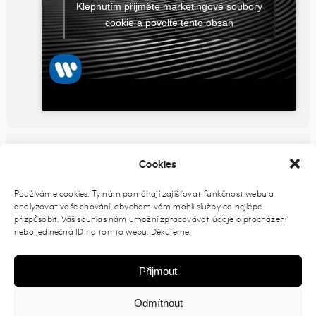
Klepnutím přijměte marketingové soubory
cookie a povolte tento obsah
FB UDÁLOST
Cookies
Používáme cookies. Ty nám pomáhají zajišťovat funkčnost webu a
analyzovat vaše chování, abychom vám mohli služby co nejlépe
PŘIDAT DO KALENDÁŘE
přizpůsobit. Váš souhlas nám umožní zpracovávat údaje o procházení
nebo jedinečná ID na tomto webu. Děkujeme.
Přijmout
Odmítnout