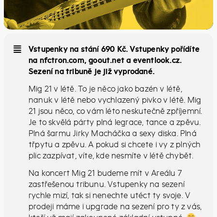
Vstupenky na stání 690 Kč. Vstupenky pořídíte
na nfctron.com, goout.net a eventlook.cz.
Sezení na tribuně je již vyprodané.
Mig 21 v létě. To je něco jako bazén v létě,
nanuk v létě nebo vychlazený pivko v létě. Mig
21 jsou něco, co vám léto neskutečně zpříjemní.
Je to skvělá párty plná legrace, tance a zpěvu.
Plná šarmu Jirky Macháčka a sexy diska. Plná
třpytu a zpěvu. A pokud si chcete i vy z plných
plic zazpívat, víte, kde nesmíte v létě chybět.
Na koncert Mig 21 budeme mít v Areálu 7
zastřešenou tribunu. Vstupenky na sezení
rychle mizí, tak si nenechte utéct ty svoje. V
prodeji máme i upgrade na sezení pro ty z vás,