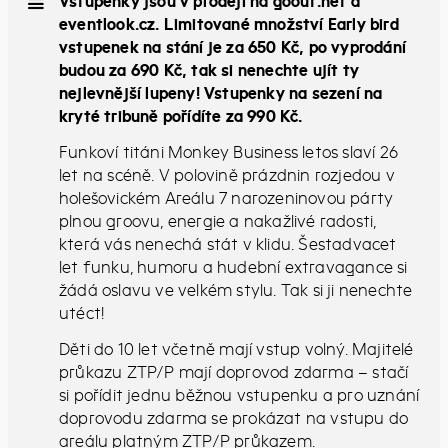
Vstupenky jsou v prodeji na goout.net a
eventlook.cz. Limitované množství Early bird
vstupenek na stání je za 650 Kč, po vyprodání
budou za 690 Kč, tak si nenechte ujít ty
nejlevnější lupeny! Vstupenky na sezení na
kryté tribuně pořídíte za 990 Kč.
Funkoví titáni Monkey Business letos slaví 26
let na scéně. V polovině prázdnin rozjedou v
holešovickém Areálu 7 narozeninovou párty
plnou groovu, energie a nakažlivé radosti,
která vás nenechá stát v klidu. Šestadvacet
let funku, humoru a hudební extravagance si
žádá oslavu ve velkém stylu. Tak si ji nenechte
utéct!
Děti do 10 let včetně mají vstup volný. Majitelé
průkazu ZTP/P mají doprovod zdarma – stačí
si pořídit jednu běžnou vstupenku a pro uznání
doprovodu zdarma se prokázat na vstupu do
areálu platným ZTP/P průkazem.