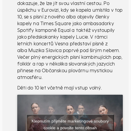
dokazuje, že lze jít svou vlastní cestou. Po
úspěchu v Eurovizi, kdy se kapela umístila v top
10, se s písní z nového alba objevily členky
kapely na Times Square jako ambasadorky
Spotify kampaně Equal a taktéž vystoupily
jako předskokanky kapely Lucie. V rámci
letních koncertů Vesna představí písně z
alba Muzika Slavica poprvé pod širým nebem.
Večer plný energických písní kombinujících pop,
folklór a rap v několika slovanských jazycích
přinese na Občanskou plovárnu mystickou
atmosféru.
Děti do 10 let včetně mají vstup volný.
Klepnutím přijměte marketingové soubory
cookie a povolte tento obsah