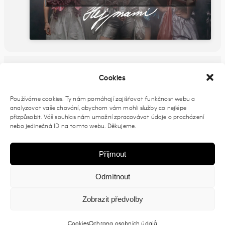
FB UDÁLOST
Cookies
Používáme cookies. Ty nám pomáhají zajišťovat funkčnost webu a
analyzovat vaše chování, abychom vám mohli služby co nejlépe
PŘIDAT DO KALENDÁŘE
přizpůsobit. Váš souhlas nám umožní zpracovávat údaje o procházení
nebo jedinečná ID na tomto webu. Děkujeme.
Přijmout
Odmítnout
Zobrazit předvolby
Cookies
Ochrana osobních údajů