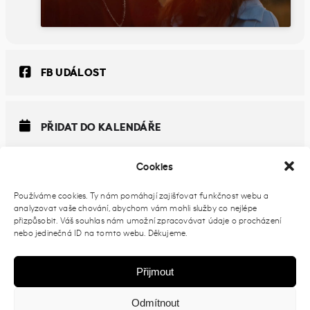
FB UDÁLOST
PŘIDAT DO KALENDÁŘE
Cookies
Používáme cookies. Ty nám pomáhají zajišťovat funkčnost webu a
analyzovat vaše chování, abychom vám mohli služby co nejlépe
přizpůsobit. Váš souhlas nám umožní zpracovávat údaje o procházení
nebo jedinečná ID na tomto webu. Děkujeme.
Přijmout
Odmítnout