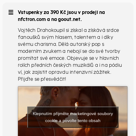
Vstupenky za 390 Kč jsou v prodeji na
nfctron.com a na goout.net.
Vojtěch Drahokoupil si získal a získává srdce
fanoušků svým hlasem, talentem a i díky
svému charisma. Dělá autorský pop s
moderním zvukem a nebojí se do své tvorby
promítat své emoce. Objevuje se v hlavních
rolích předních českých muzikálů a i na pódiu
ví, jak zajistit opravdu intenzivní zážitek.
Přijďte se přesvědčit!
Klepnutím přijměte marketingové soubory
cookie a povolte tento obsah